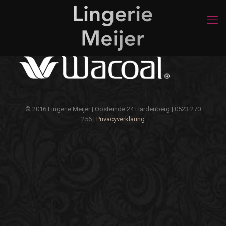
© 2016 Lingerie Meijer | Oosteinde 24 Hardenberg | 0523 270
256 |
Privacyverklaring