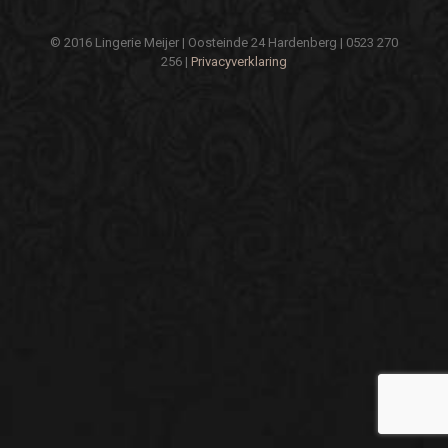
© 2016 Lingerie Meijer | Oosteinde 24 Hardenberg | 0523 270
256 |
Privacyverklaring