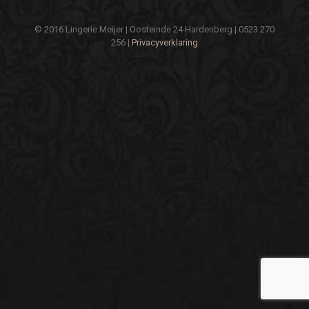
© 2016 Lingerie Meijer | Oosteinde 24 Hardenberg | 0523 270
256 |
Privacyverklaring