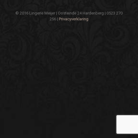
© 2016 Lingerie Meijer | Oosteinde 24 Hardenberg | 0523 270
256 |
Privacyverklaring