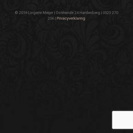
© 2016 Lingerie Meijer | Oosteinde 24 Hardenberg | 0523 270
256 |
Privacyverklaring