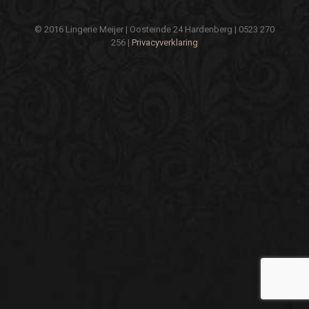
© 2016 Lingerie Meijer | Oosteinde 24 Hardenberg | 0523 270
256 |
Privacyverklaring