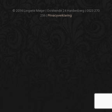
© 2016 Lingerie Meijer | Oosteinde 24 Hardenberg | 0523 270
256 |
Privacyverklaring