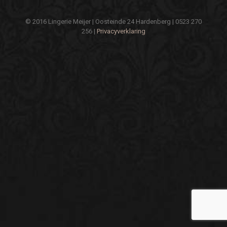
© 2016 Lingerie Meijer | Oosteinde 24 Hardenberg | 0523 270
256 |
Privacyverklaring