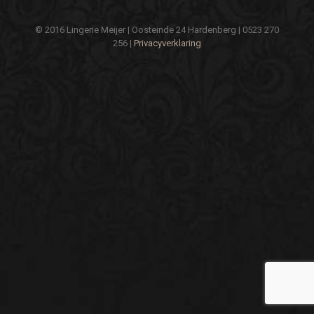
© 2016 Lingerie Meijer | Oosteinde 24 Hardenberg | 0523 270
256 |
Privacyverklaring