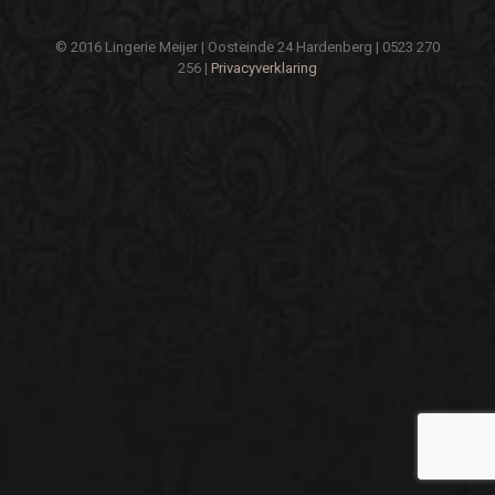
© 2016 Lingerie Meijer | Oosteinde 24 Hardenberg | 0523 270
256 |
Privacyverklaring