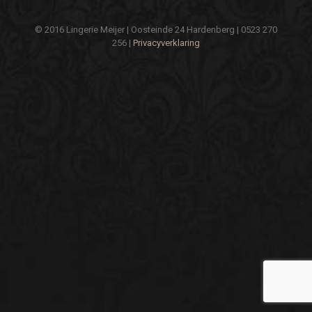
© 2016 Lingerie Meijer | Oosteinde 24 Hardenberg | 0523 270
256 |
Privacyverklaring