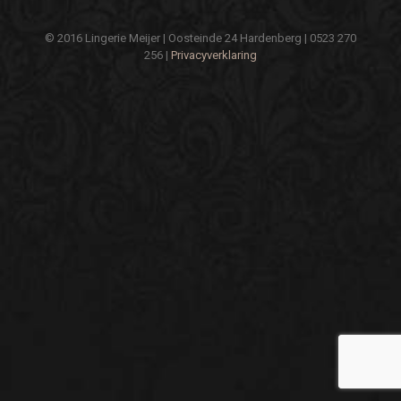
© 2016 Lingerie Meijer | Oosteinde 24 Hardenberg | 0523 270
256 |
Privacyverklaring