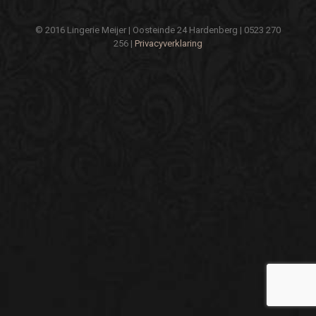
© 2016 Lingerie Meijer | Oosteinde 24 Hardenberg | 0523 270
256 |
Privacyverklaring