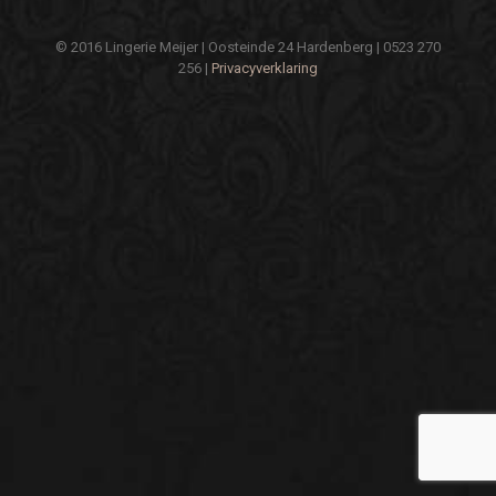
© 2016 Lingerie Meijer | Oosteinde 24 Hardenberg | 0523 270
256 |
Privacyverklaring