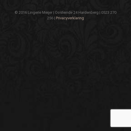
© 2016 Lingerie Meijer | Oosteinde 24 Hardenberg | 0523 270
256 |
Privacyverklaring