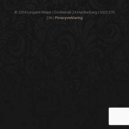
© 2016 Lingerie Meijer | Oosteinde 24 Hardenberg | 0523 270
256 |
Privacyverklaring