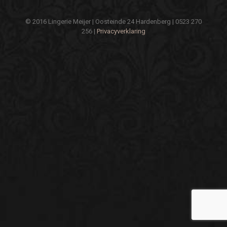
© 2016 Lingerie Meijer | Oosteinde 24 Hardenberg | 0523 270
256 |
Privacyverklaring