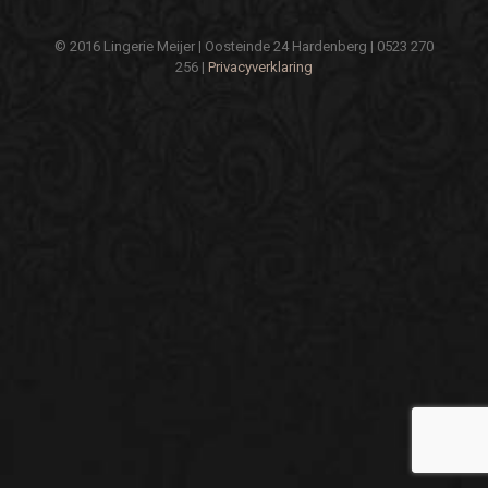
© 2016 Lingerie Meijer | Oosteinde 24 Hardenberg | 0523 270
256 |
Privacyverklaring