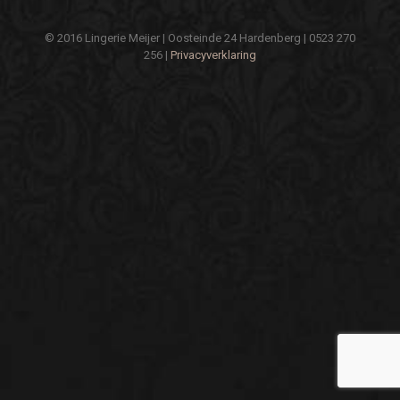
© 2016 Lingerie Meijer | Oosteinde 24 Hardenberg | 0523 270
256 |
Privacyverklaring