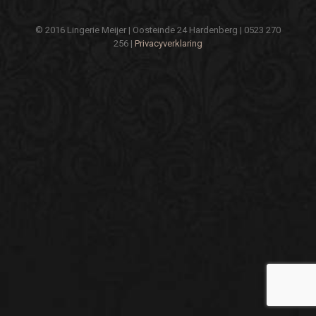
© 2016 Lingerie Meijer | Oosteinde 24 Hardenberg | 0523 270
256 |
Privacyverklaring