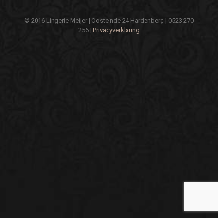
© 2016 Lingerie Meijer | Oosteinde 24 Hardenberg | 0523 270
256 |
Privacyverklaring