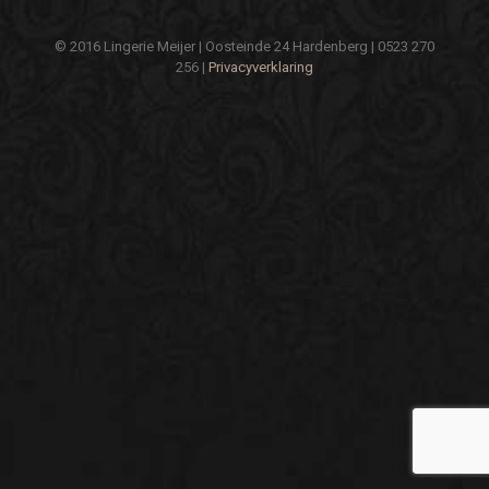
© 2016 Lingerie Meijer | Oosteinde 24 Hardenberg | 0523 270
256 |
Privacyverklaring