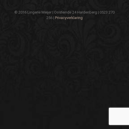
© 2016 Lingerie Meijer | Oosteinde 24 Hardenberg | 0523 270
256 |
Privacyverklaring