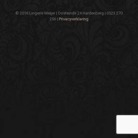
© 2016 Lingerie Meijer | Oosteinde 24 Hardenberg | 0523 270
256 |
Privacyverklaring