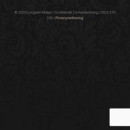
© 2016 Lingerie Meijer | Oosteinde 24 Hardenberg | 0523 270
256 |
Privacyverklaring