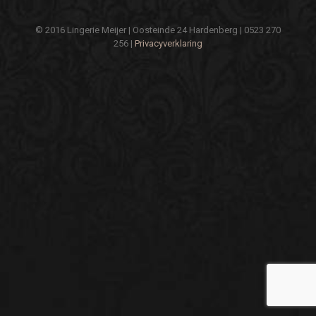
© 2016 Lingerie Meijer | Oosteinde 24 Hardenberg | 0523 270
256 |
Privacyverklaring