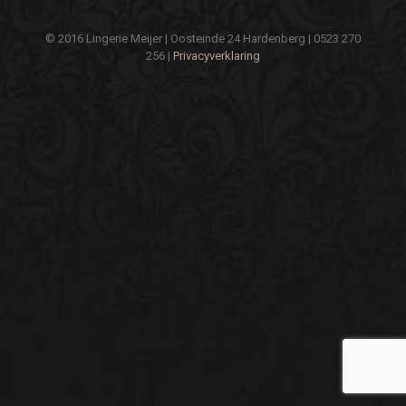
© 2016 Lingerie Meijer | Oosteinde 24 Hardenberg | 0523 270
256 |
Privacyverklaring