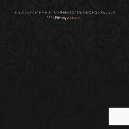
© 2016 Lingerie Meijer | Oosteinde 24 Hardenberg | 0523 270
256 |
Privacyverklaring