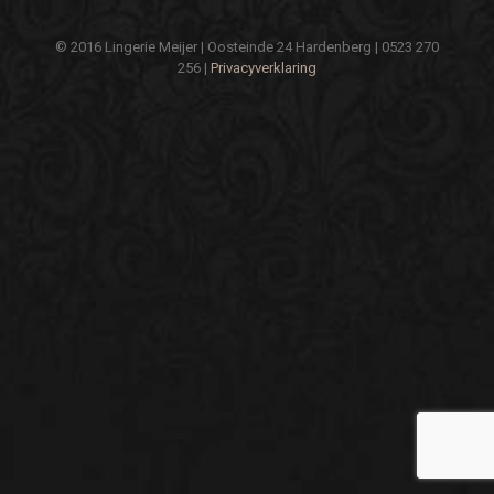
© 2016 Lingerie Meijer | Oosteinde 24 Hardenberg | 0523 270
256 |
Privacyverklaring