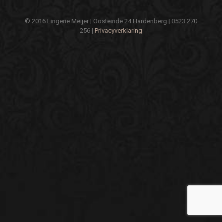
© 2016 Lingerie Meijer | Oosteinde 24 Hardenberg | 0523 270
256 |
Privacyverklaring