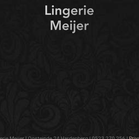
rie Meijer | Oosteinde 24 Hardenberg | 0523 270 256 |
Priv