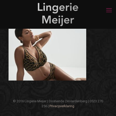
© 2016 Lingerie Meijer | Oosteinde 24 Hardenberg | 0523 270
256 |
Privacyverklaring