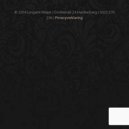
© 2016 Lingerie Meijer | Oosteinde 24 Hardenberg | 0523 270
256 |
Privacyverklaring