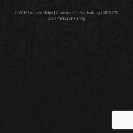
© 2016 Lingerie Meijer | Oosteinde 24 Hardenberg | 0523 270
256 |
Privacyverklaring