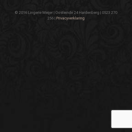
© 2016 Lingerie Meijer | Oosteinde 24 Hardenberg | 0523 270
256 |
Privacyverklaring