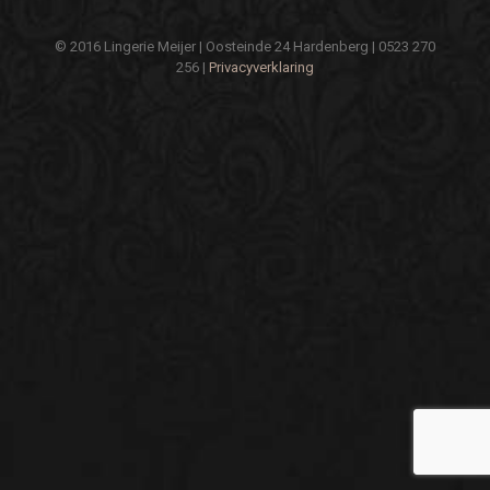
© 2016 Lingerie Meijer | Oosteinde 24 Hardenberg | 0523 270
256 |
Privacyverklaring