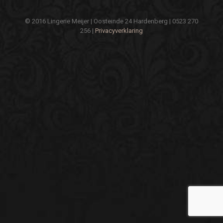
© 2016 Lingerie Meijer | Oosteinde 24 Hardenberg | 0523 270
256 |
Privacyverklaring