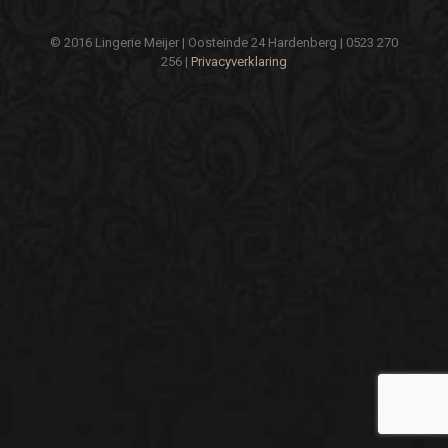
© 2016 Lingerie Meijer | Oosteinde 24 Hardenberg | 0523 270
256 |
Privacyverklaring