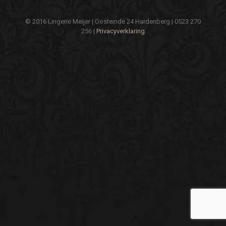
© 2016 Lingerie Meijer | Oosteinde 24 Hardenberg | 0523 270
256 |
Privacyverklaring