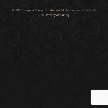
© 2016 Lingerie Meijer | Oosteinde 24 Hardenberg | 0523 270
256 |
Privacyverklaring