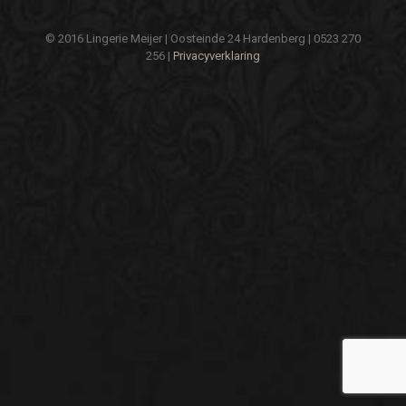
© 2016 Lingerie Meijer | Oosteinde 24 Hardenberg | 0523 270
256 |
Privacyverklaring