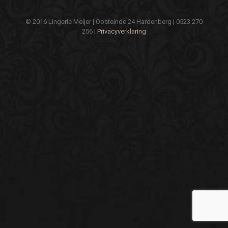
© 2016 Lingerie Meijer | Oosteinde 24 Hardenberg | 0523 270
256 |
Privacyverklaring