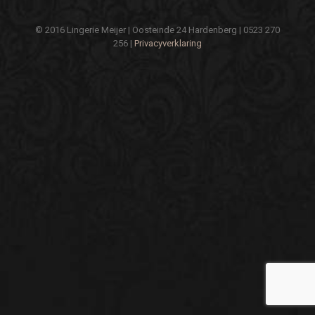
© 2016 Lingerie Meijer | Oosteinde 24 Hardenberg | 0523 270
256 |
Privacyverklaring