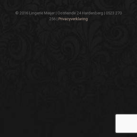
© 2016 Lingerie Meijer | Oosteinde 24 Hardenberg | 0523 270
256 |
Privacyverklaring