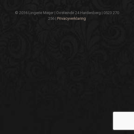
© 2016 Lingerie Meijer | Oosteinde 24 Hardenberg | 0523 270
256 |
Privacyverklaring