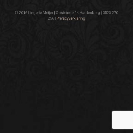
© 2016 Lingerie Meijer | Oosteinde 24 Hardenberg | 0523 270
256 |
Privacyverklaring