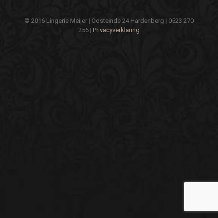
© 2016 Lingerie Meijer | Oosteinde 24 Hardenberg | 0523 270
256 |
Privacyverklaring