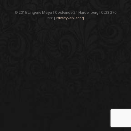
© 2016 Lingerie Meijer | Oosteinde 24 Hardenberg | 0523 270
256 |
Privacyverklaring