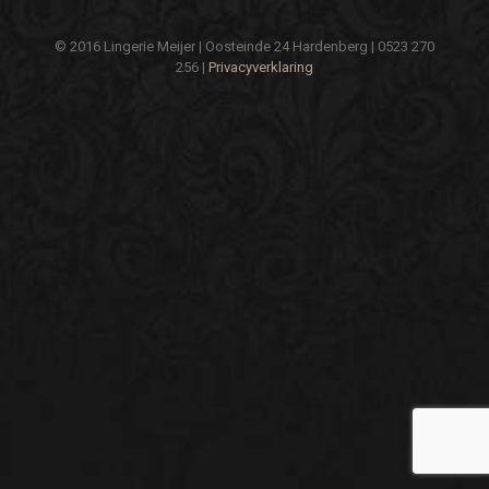
© 2016 Lingerie Meijer | Oosteinde 24 Hardenberg | 0523 270
256 |
Privacyverklaring