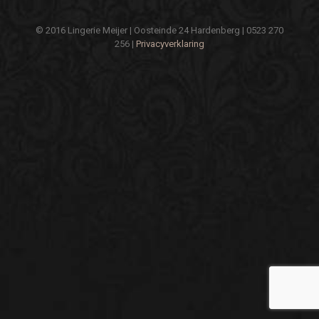
© 2016 Lingerie Meijer | Oosteinde 24 Hardenberg | 0523 270
256 |
Privacyverklaring